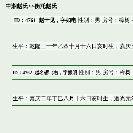
中湘赵氏
>>
衡汑赵氏
性别：男 房号：樟树
ID：4761 赵士见，字如电
生平：乾隆三十年乙酉十月十六日亥时生，嘉庆
性别：男 房号：樟树
ID：4762
赵名砺（右，字振明
生平：嘉庆二年丁巳八月十六日亥时生，道光元