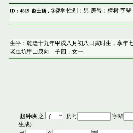
性别：男 房号：樟树 字辈
ID：4819
赵士顶，字胥举
生平：乾隆十九年甲戌八月初八日寅时生，享年
老虫坑甲山庚向。子四，女一。
赵钟峡
之
房号
字辈
生成)