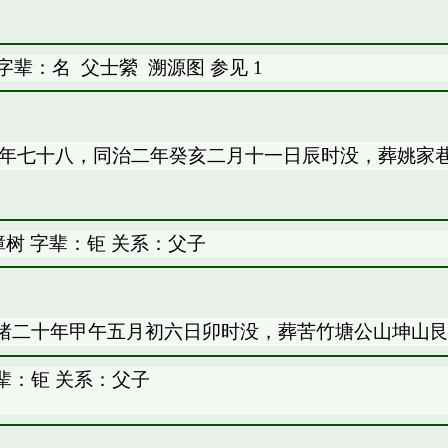
 字辈：名
父士縈
溯源图
参见
1
享年七十八，同治二年癸亥二月十一日辰时没，葬姚家
树 字辈：钜 关系：父子
绪二十年甲午五月初六日卯时没，葬苦竹塘公山坤山
辈：钜 关系：父子