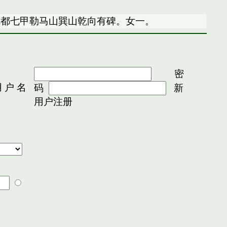
七都七甲勒马山巽山乾向有碑。女一。
密
 户 名
码
新
用户注册