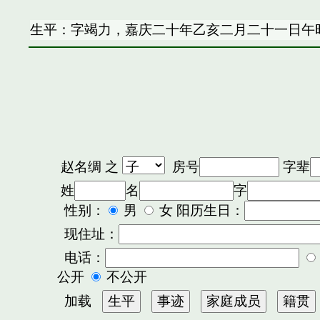
生平：字竭力，嘉庆二十年乙亥二月二十一日午
赵名绸
之
房号
字辈
姓
名
字
性别：
男
女 阳历生日：
现住址：
电话：
公开
不公开
加载