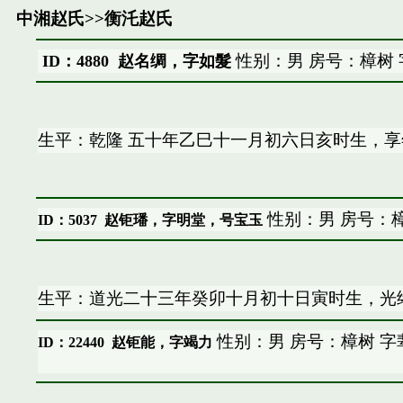
中湘赵氏
>>
衡汑赵氏
性别：男 房号：樟树
ID：4880 赵名绸，字如髮
生平：乾隆 五十年乙巳十一月初六日亥时生，
性别：男 房号：樟
ID：5037
赵钜璠，字明堂，号宝玉
生平：道光二十三年癸卯十月初十日寅时生，光
性别：男 房号：樟树 字
ID：22440
赵钜能，字竭力