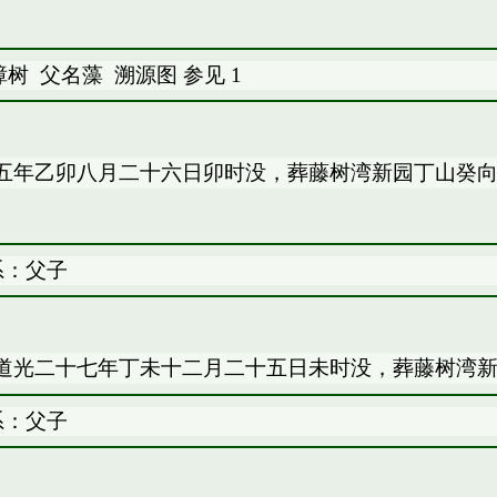
樟树
父名藻
溯源图
参见
1
五年乙卯八月二十六日卯时没，葬藤树湾新园丁山癸
系：父子
道光二十七年丁未十二月二十五日未时没，葬藤树湾
系：父子