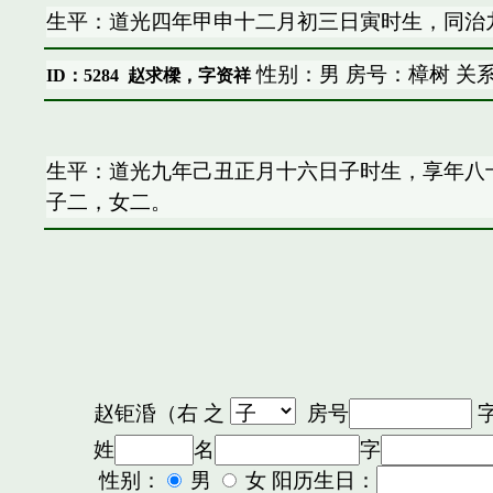
生平：道光四年甲申十二月初三日寅时生，同治
性别：男 房号：樟树 关
ID：5284
赵求樑，字资祥
生平：道光九年己丑正月十六日子时生，享年八
子二，女二。
赵钜涽（右
之
房号
姓
名
字
性别：
男
女 阳历生日：