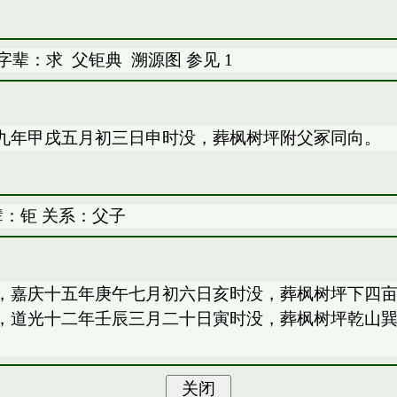
 字辈：求
父钜典
溯源图
参见
1
九年甲戌五月初三日申时没，葬枫树坪附父冢同向。
辈：钜 关系：父子
，嘉庆十五年庚午七月初六日亥时没，葬枫树坪下四
，道光十二年壬辰三月二十日寅时没，葬枫树坪乾山