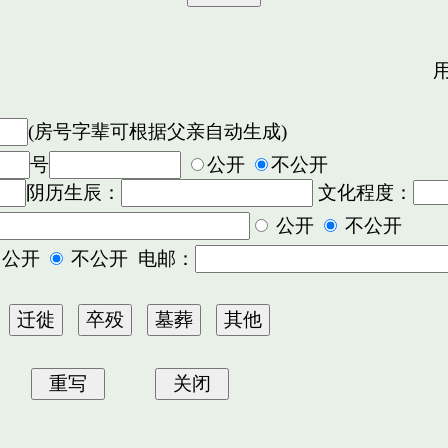
用
(房号字辈可根据父亲自动生成)
号
公开
不公开
阴历生辰：
文化程度：
公开
不公开
公开
不公开 电邮：