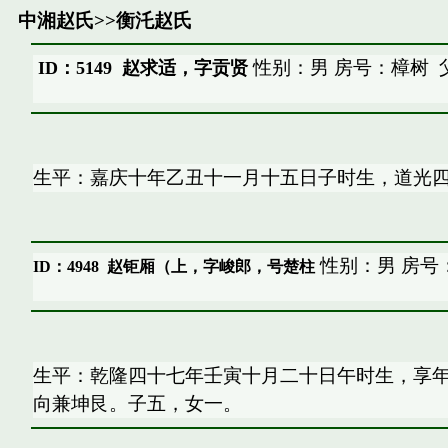
中湘赵氏
>>
衡汑赵氏
性别：男 房号：樟树
ID：5149 赵求适，字贡贤
生平：嘉庆十年乙丑十一月十五日子时生，道光
性别：男 房号
ID：4948
赵钜厢（上，字峻郎，号楚柱
生平：乾隆四十七年壬寅十月二十日午时生，享
向兼坤艮。子五，女一。