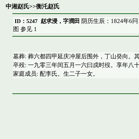
中湘赵氏
>>
衡汑赵氏
阴历生辰：1824年6
ID：5247 赵求浸，字潤田
图
参见
1
墓葬: 葬六都四甲延庆冲屋后围外，丁山癸向
卒殁: 一九零三年闰五月一六曰戍时歿。享年八
家庭成员: 配李氏。生二子一女。