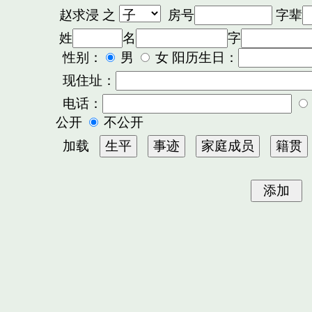
赵求浸
之
房号
字辈
姓
名
字
性别：
男
女 阳历生日：
现住址：
电话：
公开
不公开
加载