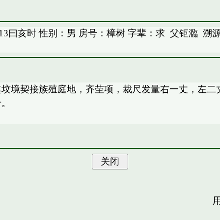
冃13曰亥时 性别：男 房号：樟树 字辈：求
父钜瀶
溯
。其坟境契接族殖庭地，齐茔项，裁尺发量右一丈，左二
十。
用