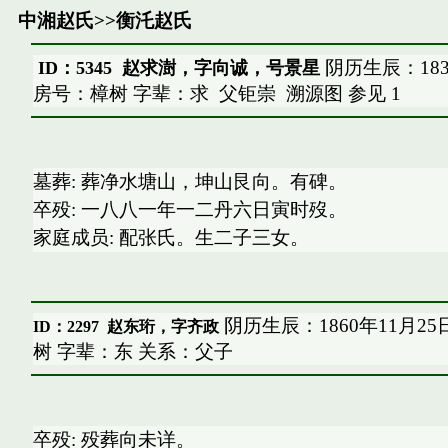
中湘赵氏
>>
衡汑赵氏
阴历生辰：183
ID：5345 赵求澍，字向诚，号景星
房号：樟树 字辈：求
父钜崇
溯源图
参见
1
墓葬: 葬净水塘山，坤山艮向。有碑。
卒殁: 一八八一年一二丹六日寅时歿。
家庭成员: 配张氏。生二子三女。
阴历生辰：1860年11月2
ID：2297
赵东珩，字齐政
树 字辈：东 关系：父子
卒殁: 殁葬向未详。