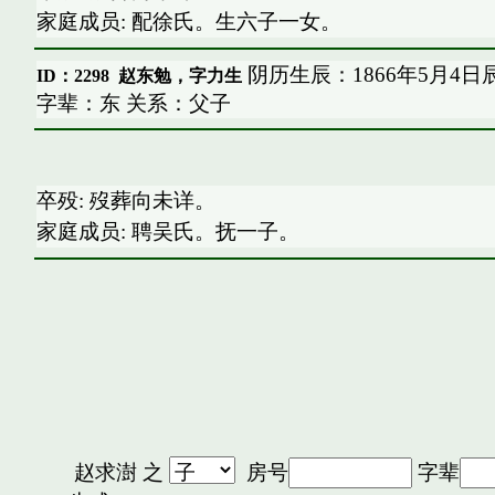
家庭成员: 配徐氏。生六子一女。
阴历生辰：1866年5月4日
ID：2298
赵东勉，字力生
字辈：东 关系：父子
卒殁: 歿葬向未详。
家庭成员: 聘吴氏。抚一子。
赵求澍
之
房号
字辈