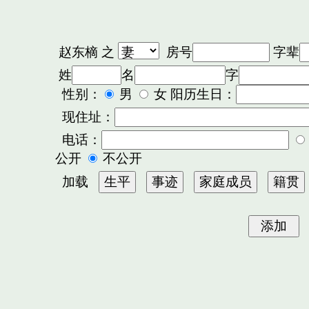
赵东樀
之
房号
字辈
姓
名
字
性别：
男
女 阳历生日：
现住址：
电话：
公开
不公开
加载