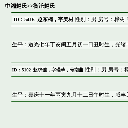
中湘赵氏
>>
衡汑赵氏
性别：男 房号：樟树
ID：5416 赵东樀，字美材
生平：道光七年丁亥闰五月初一日丑时生，光绪
性别：男 房号：樟
ID：5102
赵求璇，字瑾華，号南薰
生平：嘉庆十一年丙寅九月十二日午时生，咸丰