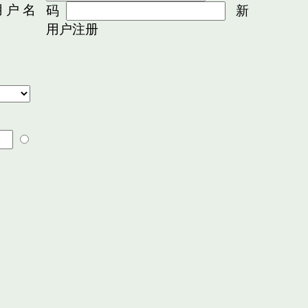
 户 名
码
新
用户注册