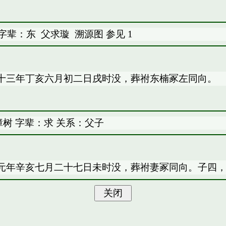
 字辈：东
父求璇
溯源图
参见
1
十三年丁亥六月初二日戌时没，葬祔东楠冢左同向。
树 字辈：求 关系：父子
元年辛亥七月二十七日未时没，葬祔妻冢同向。子四