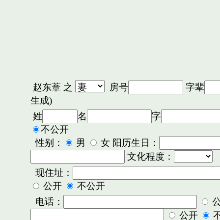
赵东蔁
之
房号
字辈
生成)
姓
名
字
不公开
性别：
男
女 阳历生日：
文化程度：
现住址：
公开
不公开
电话：
公开