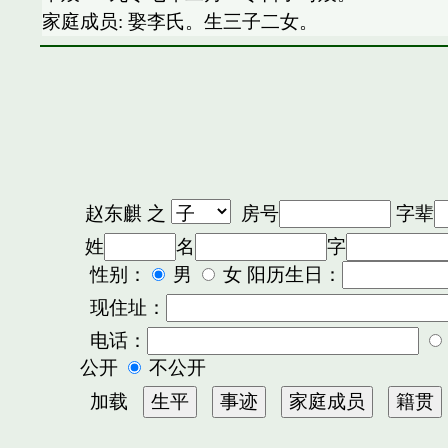
家庭成员: 娶李氏。生三子二女。
赵东麒
之
房号
字辈
姓
名
字
性别：
男
女 阳历生日：
现住址：
电话：
公开
不公开
加载