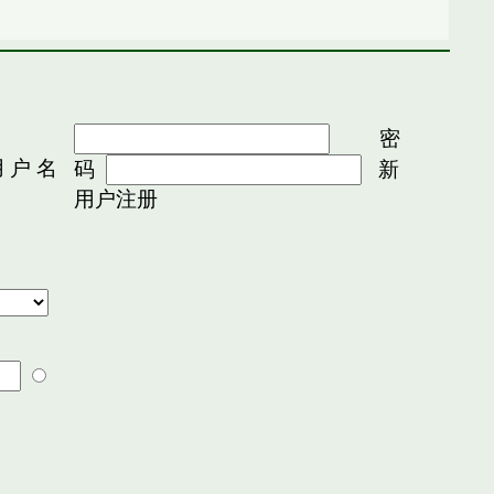
密
 户 名
码
新
用户注册