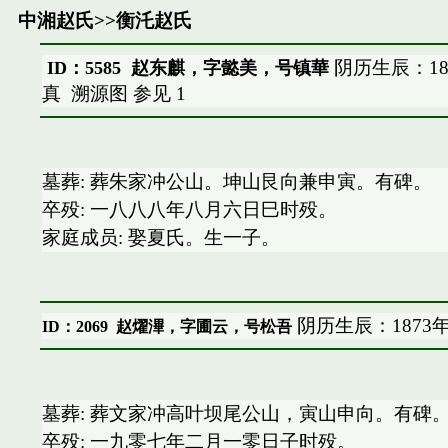
中湘赵氏
>>
衡汑赵氏
阴历生辰：18
ID：5585 赵东麒，字懿美，号镇華
真
溯源图
参见
1
墓葬: 葬朱家冲公山。坤山艮向兼申寅。有碑。
卒殁: 一八八八年八月六日巳时殁。
家庭成员: 娶夏氏。生一子。
阴历生辰：1873
ID：2069
赵燿滭，字圃云，号松吾
墓葬: 葬文家冲高叶坝尾公山，寅山申向。有碑
卒殁: 一九零七年二月一零日子时殁。