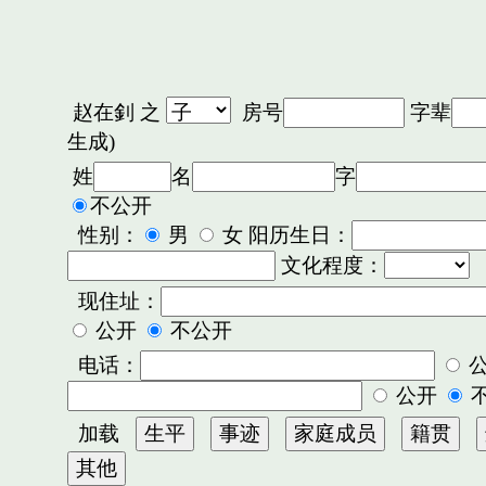
赵在釗
之
房号
字辈
生成)
姓
名
字
不公开
性别：
男
女 阳历生日：
文化程度：
现住址：
公开
不公开
电话：
公开
加载