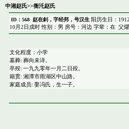
中湘赵氏
>>
衡汑赵氏
阳历生日：1912-
ID：568 赵在釗，字经邦，号汉生
10月2日戍时 性别：男 房号：河边 字辈：在
父
文化程度：小学
墓葬: 葬向未详。
卒殁: 一九九零年一月二日殁。
籍贯: 湘潭市雨湖区中山路。
家庭成员: 娶冯氏，生一子。