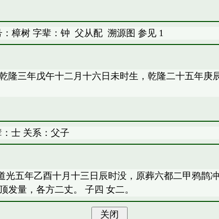
号：樟树 字辈：钟
父从配
溯源图
参见
1
 乾隆三年戊午十二月十六日未时生，乾隆二十五年庚
辈：士 关系：父子
道光五年乙酉十月十三日辰时没，原葬六都二甲鸦鹊
顶发量，各方二丈。 子四 女二。