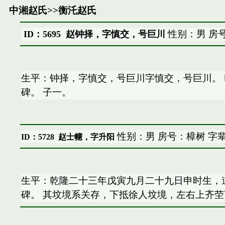
中湘赵氏
>>
衡汑赵氏
性别：男 房
ID：5695 赵钟择，字慎交，号巨川
生平：钟择，字慎交，号巨川字慎交，号巨川。
碑。 子一。
性别：男 房号：樟树 字
ID：5728
赵士幰，字升阳
生平：乾隆二十三年戊寅九月二十九日申时生，
碑。 其坟境系关存，下抵徐人坟境，左右上齐茔