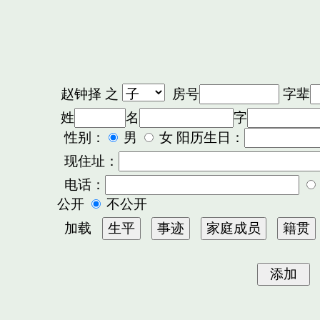
赵钟择
之
房号
字辈
姓
名
字
性别：
男
女 阳历生日：
现住址：
电话：
公开
不公开
加载