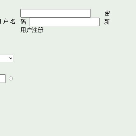
密
 户 名
码
新
用户注册