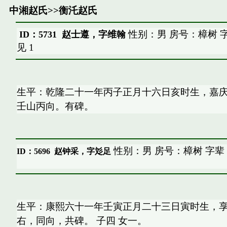
中湘赵氏
>>
衡汑赵氏
性别：男 房号：樟树 
ID：5731 赵士遵，字维翰
见
1
生平：乾隆二十一年丙子正月十六日亥时生，嘉
壬山丙向。有碑。
性别：男 房号：樟树 字辈
ID：5696
赵钟采，字彣足
生平：康熙六十一年壬寅正月二十三日寅时生，享
右，同向，共碑。 子四 女一。