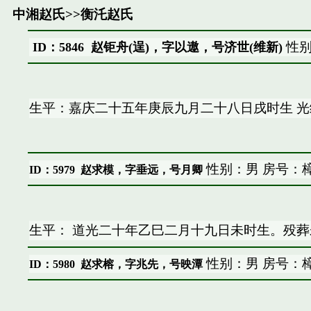
中湘赵氏
>>
衡汑赵氏
性别
ID：5846 赵钜舟(逞)，字以遨，号济世(维新)
生平：嘉庆二十五年庚辰九月二十八日戌时生 
性别：男 房号：樟
ID：5979
赵求模，字垂远，号月卿
生平： 道光二十年乙巳二月十九日未时生。殁葬
性别：男 房号：樟
ID：5980
赵求榕，字兆先，号映潭