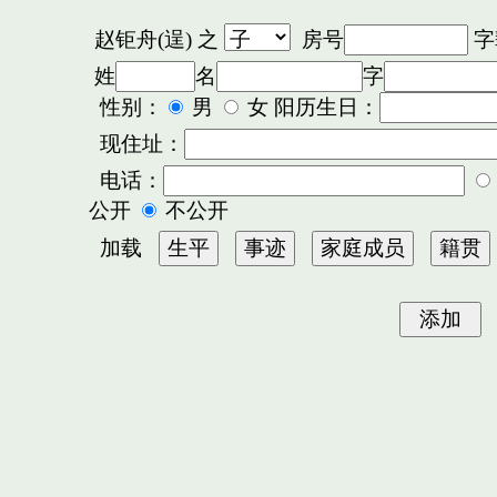
赵钜舟(逞)
之
房号
字
姓
名
字
性别：
男
女 阳历生日：
现住址：
电话：
公开
不公开
加载