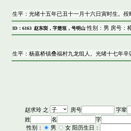
生平：光绪十五年已丑十一月十六日寅时生。殁
性别：男 房号：樟
ID：6163
赵东珳，字楚垣，号明山
生平：杨嘉桥镇叠福村九龙组人。光绪十七年辛
赵求玲
之
房号
字辈
姓
名
字
性别：
男
女 阳历生日：