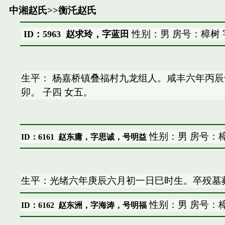
中湘赵氏
>>
衡汑赵氏
性别：男 房号：樟树
ID：5963 赵求玲，字蓝田
生平： 杨嘉桥镇叠福村九龙组人。咸丰六年丙
卯。 子四 女五。
性别：男 房号：樟
ID：6161
赵东庸，字思诚，号明益
生平：光绪六年庚辰六月初一日巳时生。卒殁墓葬
性别：男 房号：樟
ID：6162
赵东洲，字海涛，号明福