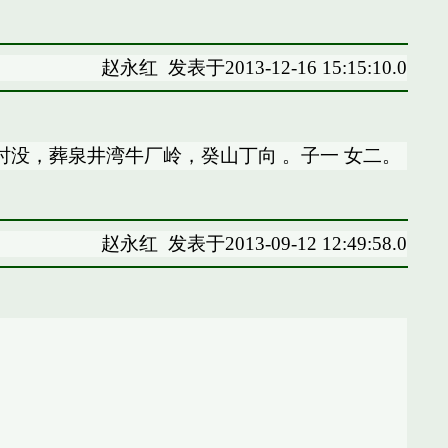
赵永红
发表于2013-12-16 15:15:10.0
时没，葬泉井湾牛厂岭，癸山丁向 。子一 女二。
赵永红
发表于2013-09-12 12:49:58.0