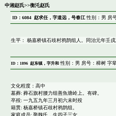
中湘赵氏
>>
衡汑赵氏
性别：男 房
ID：6084 赵求任，字道远，号春江
生平： 杨嘉桥镇石歧村鸦鹊组人。同治元年壬戌
性别：男 房号：樟树 字
ID：1896
赵东镇，字升和
文化程度：高中
墓葬: 葬石旗村腰力组善魚塘岭上。有碑。
卒殁: 一九五九年三月初六未时殁
籍贯: 杨嘉桥镇石歧村鸦鹊组。
家庭成员: 娶魏氏，生四子三女。