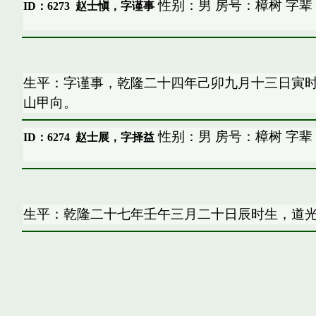
性别：男 房号：樟树 字辈
ID：6273
赵士愼，字谨事
生平：字谨事，乾隆二十四年己卯九月十三日寅
山甲向。
性别：男 房号：樟树 字辈
ID：6274
赵士展，字择益
生平：乾隆二十七年壬午三月二十日辰时生，道