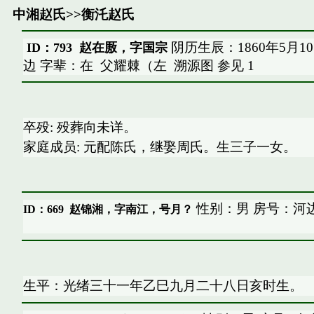
中湘赵氏
>>
衡汑赵氏
阴历生辰：1860年5月1
ID：793 赵在厫，字国宗
边 字辈：在
父耀棘（左
溯源图
参见
1
卒殁: 殁葬向未详。
家庭成员: 元配陈氏，继娶周氏。生三子一女。
性别：男 房号：河边
ID：669
赵锦湘，字南江，号月？
生平：光绪三十一年乙巳九月二十八日亥时生。