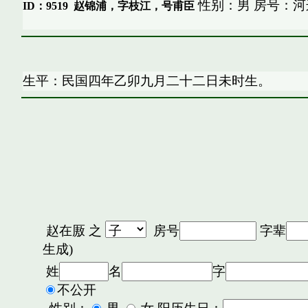
性别：男 房号：河
ID：9519
赵锦浦，字枝江，号甫臣
生平：民国四年乙卯九月二十二日未时生。
赵在厫
之
房号
字辈
生成)
姓
名
字
不公开