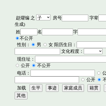
赵燿编
之
房号
字辈
生成)
姓
名
字
不公开
性别：
男
女 阳历生日：
文化程度：
现住址：
公开
不公开
电话：
公开
加载