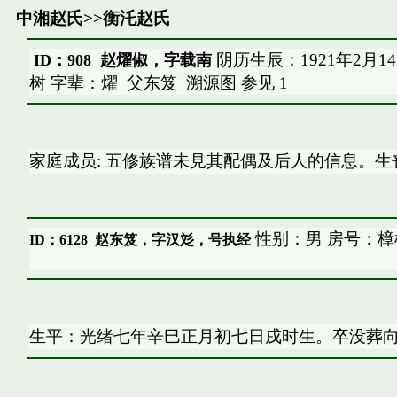
中湘赵氏
>>
衡汑赵氏
阴历生辰：1921年2月1
ID：908 赵燿俶，字载南
树 字辈：燿
父东笈
溯源图
参见
1
家庭成员: 五修族谱未見其配偶及后人的信息。生
性别：男 房号：樟
ID：6128
赵东笈，字汉彣，号执经
生平：光绪七年辛巳正月初七日戌时生。卒没葬向