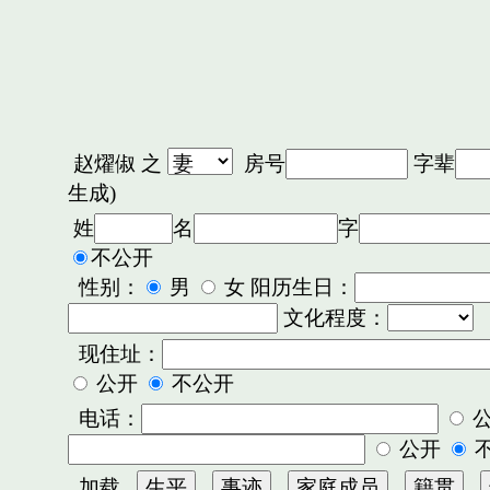
赵燿俶
之
房号
字辈
生成)
姓
名
字
不公开
性别：
男
女 阳历生日：
文化程度：
现住址：
公开
不公开
电话：
公开
加载