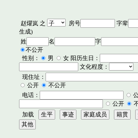
赵燿岚
之
房号
字辈
生成)
姓
名
字
不公开
性别：
男
女 阳历生日：
文化程度：
现住址：
公开
不公开
电话：
公开
加载