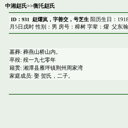
中湘赵氏
>>
衡汑赵氏
阳历生日：1918-
ID：931 赵燿岚，字善交，号芝生
月5日戌时 性别：男 房号：樟树 字辈：燿
父东瀚
墓葬: 葬燕山桥山内。
卒殁: 殁一九七零年
籍贯: 湘潭县雁坪镇荆州周家湾
家庭成员: 娶 贺氏，二子。