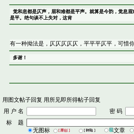
觉和息都是仄声，眉和难都是平声。就算是今韵，觉息眉
是平。绝句谈不上失对，这肯
有一种拗法是，仄仄仄仄仄，平平平仄平，可惜
多谢！
用图文帖子回复
用所见即所得帖子回复
用 户 名
密 码
标 题
无图标
文章