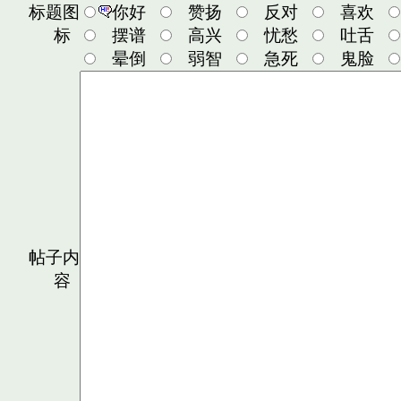
标题图
你好
赞扬
反对
喜欢
标
摆谱
高兴
忧愁
吐舌
晕倒
弱智
急死
鬼脸
帖子内
容