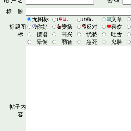
用 户 名
密 码
标 题
无图标
文章
标题图
你好
赞扬
反对
喜欢
标
摆谱
高兴
忧愁
吐舌
晕倒
弱智
急死
鬼脸
帖子内
容