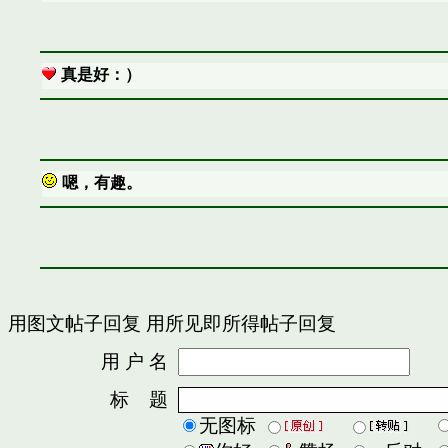
真是好：）
嗯，有趣。
用图文帖子回复
用所见即所得帖子回复
用 户 名
密
标 题
无图标