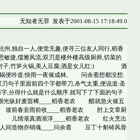
无知者无罪
发表于2001-08-15 17:18:49.0
杭州,独自一人,便觉无趣,便寻三位友人同行,稻香
思敏捷,儒雅风流;双刃是楼外楼高级厨师,切菜的
肘子,竹笋火锅,美人豆腐;酒是女儿红:) 酒
火锅便吟道:快雨一夜催成林, 问余斋想都没想:
刃句子里面前四个字都带刀,杀气太重,便说道:圣
字,分得什么就是什么顺序.就写下了下面的句子
湖光纵好麦苗稀____稻香老农 醋就急火催五
 坡前春韭雨前收____稻香老农 肘上文章厨
人 儿情渐真酒渐淳____稻香老农 红火烹出
人间造物亦销魂____问余斋 豆丁十斛铸风骨