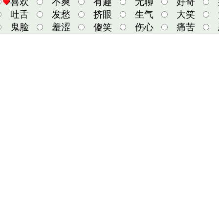
喜欢
不爽
有趣
无聊
好奇
吐舌
发愁
挤眼
生气
大笑
鬼脸
羞涩
傻笑
伤心
痛苦