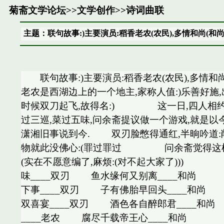
菊斋文学论坛
>>
文学创作
>>
诗词曲联
主题：联句故事:)主要演员:稻香老农(农民),多情和尚(和尚)
联句故事:)主要演员:稻香老农(农民),多情和
老农是西湖边上的一个地主,家称人值:)乐善好施
时候双刀起飞,故得名:) 这一日,四人相约
过三巡,菜过五味,问余斋提议做一个游戏,就是
潇湘旧事说到今. 双刃脸憋得通红,半晌吟道:
物就此没佛心:(罪过罪过 问余斋觉得这样没意
(实在不愿意编了,麻烦:(对不起大家了)))
味____双刃 鱼水缘何又别离____和尚
下事____双刃 子有佛胎早回头____和
双喜宴____双刃 酒色各自醉郎君____
____老农 腐尽千载帝王心____和尚