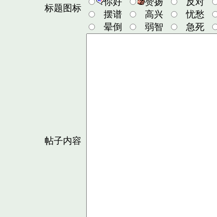
你好
赞扬
反对
标题图标
摆谱
高兴
忧愁
晕倒
弱智
急死
帖子内容