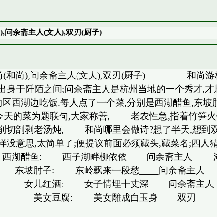
,问余斋主人(文人),双刃(厨子)
尚(和尚),问余斋主人(文人),双刃(厨子) 和尚游
,出身于阡陌之间;问余斋主人是杭州当地的一个秀才,才
区西湖边吃饭.每人点了一个菜,分别是西湖醋鱼,东坡
以今天的菜为题联句,大家称善, 老农性急,指着竹笋
削切剖剥老汤炖, 和尚哪里会做诗?想了半天,想到双
思,太简单了;便提议前面必须藏头,藏菜名;四人猜
 西湖醋鱼: 西子湖畔柳依依____问余斋主人 
 东坡肘子: 东岭飘来一段愁____问余斋主人
尚 女儿红酒: 女子情埋十丈深____问余斋主
和尚 美女豆腐: 美女雕成白玉身____双刃 