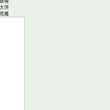
疲倦
大哭
恶魔