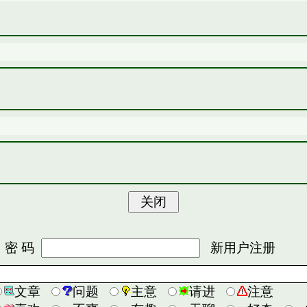
 码
新用户注册
文章
问题
主意
请进
注意