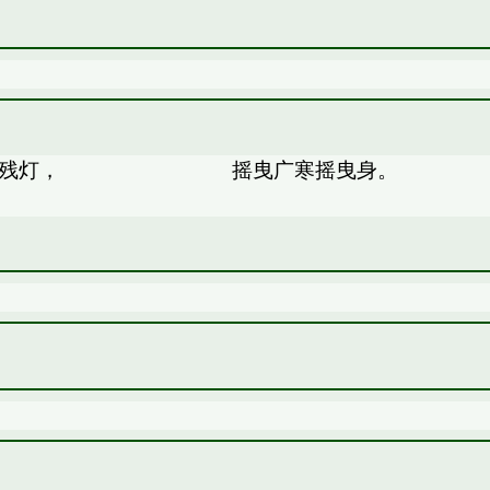
 摇曳广寒摇曳身。 