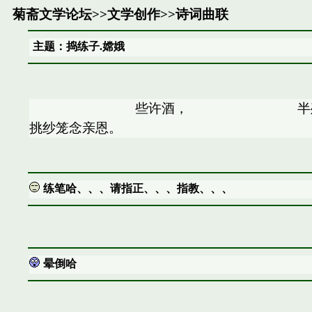
菊斋文学论坛
>>
文学创作
>>
诗词曲联
主题：捣练子.嫦娥
些许酒， 半残灯，
挑纱笼念亲恩。
练笔哈、、、请指正、、、指教、、、
晕倒哈