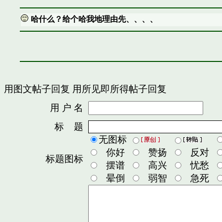
哈什么？给个哈我地理由先、、、、
用图文帖子回复
用所见即所得帖子回复
用 户 名
密
标 题
无图标
你好
赞扬
反对
标题图标
摆谱
高兴
忧愁
晕倒
弱智
急死