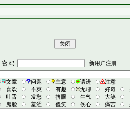
 码
新用户注册
文章
问题
主意
请进
注意
喜欢
不爽
有趣
无聊
好奇
吐舌
发愁
挤眼
生气
大笑
鬼脸
羞涩
傻笑
伤心
痛苦