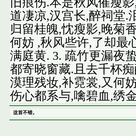
旧痕伤.本是秋风催瘦影,红
道凄凉,汉宫长,醉祠堂.
归留桂魄,忱瘦影,晚菊香
何妨 ,秋风些许,了却最
满庭黄. 3. 疏竹更漏夜
都寄晓窗藏.且去千杯痴醉
漠理残妆,补霓裳,又何妨
伤心都系与,噙碧血,绣金
这首不错。