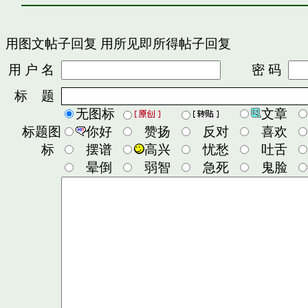
用图文帖子回复
用所见即所得帖子回复
用 户 名
密 码
标 题
无图标
文章
标题图
你好
赞扬
反对
喜欢
标
摆谱
高兴
忧愁
吐舌
晕倒
弱智
急死
鬼脸