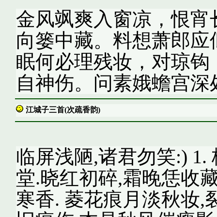
金风飒爽入窗凉，恨宵
向篓中藏。料想萧郎应
眠何必理残妆，对琼钩
自神伤。问素娥蟾宫深
江城子三首(次疏香韵)
临屏浅陋,诸君勿笑:) 1
堂.晓红初碎,霜晚恁收藏
寒香. 菱花痕月淡秋妆,