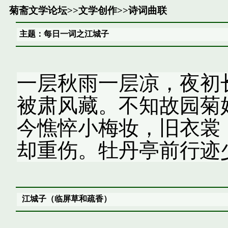
菊斋文学论坛
>>
文学创作
>>
诗词曲联
主题：每日一词之江城子
一层秋雨一层凉，夜初
被肃风藏。不知故园菊
今憔悴小梅妆，旧衣裳
却重伤。牡丹亭前行迹
江城子（临屏草和疏香）