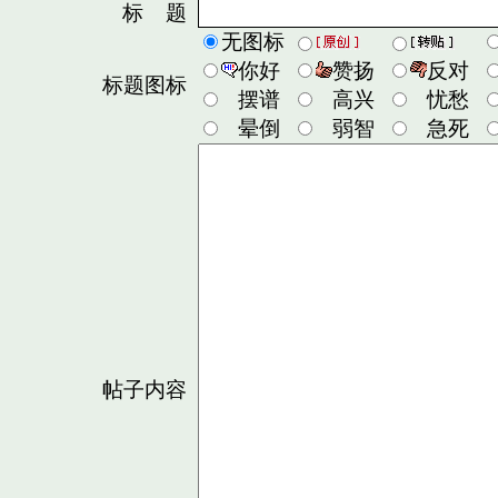
标 题
无图标
你好
赞扬
反对
标题图标
摆谱
高兴
忧愁
晕倒
弱智
急死
帖子内容