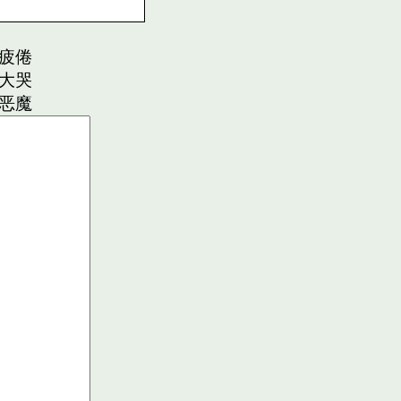
疲倦
大哭
恶魔