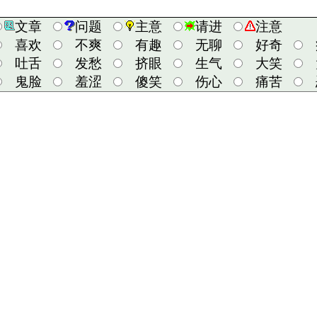
文章
问题
主意
请进
注意
喜欢
不爽
有趣
无聊
好奇
吐舌
发愁
挤眼
生气
大笑
鬼脸
羞涩
傻笑
伤心
痛苦