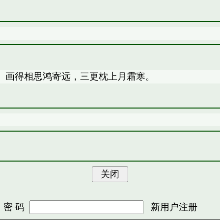
残。 画得相思鸿寄远，三更枕上月霜寒。
 码
新用户注册