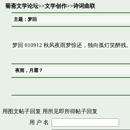
菊斋文学论坛
>>
文学创作
>>
诗词曲联
主题：梦回
梦回 010912 秋风夜雨梦惊还，独向孤灯笑醉
夜雨，月霜？
用图文帖子回复
用所见即所得帖子回复
用 户 名
密