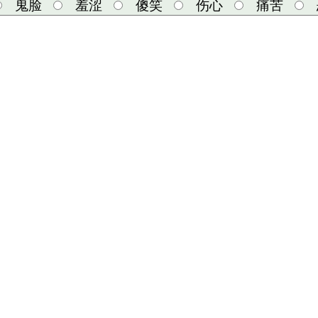
鬼脸
羞涩
傻笑
伤心
痛苦