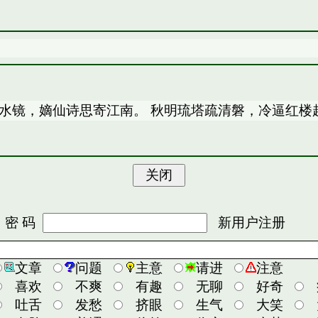
水镜，嫡仙诗思寄江南。 秋明琉塔疏清磐，冷逼红楼
 码
新用户注册
文章
问题
主意
请进
注意
喜欢
不爽
有趣
无聊
好奇
吐舌
发愁
挤眼
生气
大笑