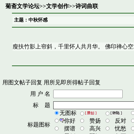
菊斋文学论坛
>>
文学创作
>>
诗词曲联
主题：中秋怀感
瘦扶竹影上帘斜，千里怀人共月华。 佛印禅心空
用图文帖子回复
用所见即所得帖子回复
用 户 名
密
标 题
无图标
你好
赞扬
反对
标题图标
摆谱
高兴
忧愁