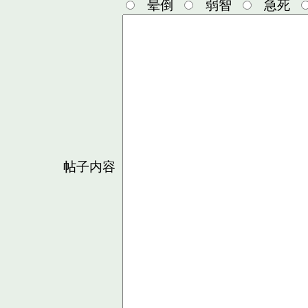
晕倒
弱智
急死
帖子内容