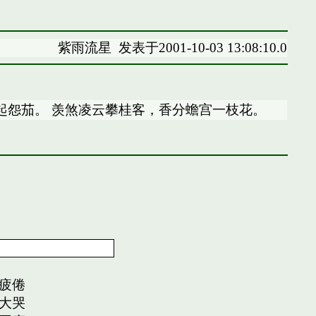
紫雨流星
发表于2001-10-03 13:08:10.0
起怨茄。 羡煞凌云攀桂客，香分蟾宫一枝花。
疲倦
大哭