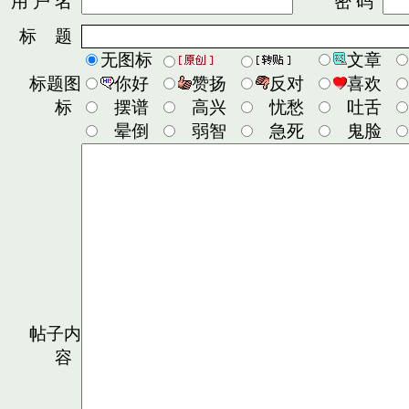
用 户 名
密 码
标 题
无图标
文章
标题图
你好
赞扬
反对
喜欢
标
摆谱
高兴
忧愁
吐舌
晕倒
弱智
急死
鬼脸
帖子内
容