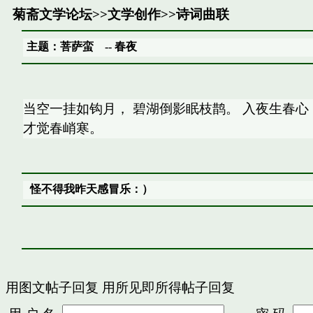
菊斋文学论坛
>>
文学创作
>>
诗词曲联
主题：菩萨蛮 -- 春夜
当空一挂如钩月， 碧湖倒影眠枝鹊。 入夜生春心
才觉春峭寒。
怪不得我昨天感冒乐：）
用图文帖子回复
用所见即所得帖子回复