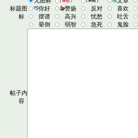
无图标
文章
标题图
你好
赞扬
反对
喜欢
标
摆谱
高兴
忧愁
吐舌
晕倒
弱智
急死
鬼脸
帖子内
容