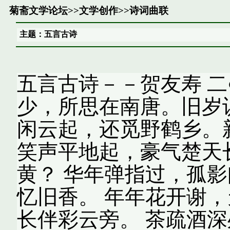
菊斋文学论坛
>>
文学创作
>>
诗词曲联
主题：五言古诗
五言古诗－－贺友寿 二
少，所思在南唐。旧岁
闲云起，还觅野鹤乡。
笑声平地起，豪气楚天
黄？ 华年弹指过，孤
忆旧香。 年年花开谢
长伴彩云旁。 茶疏酒