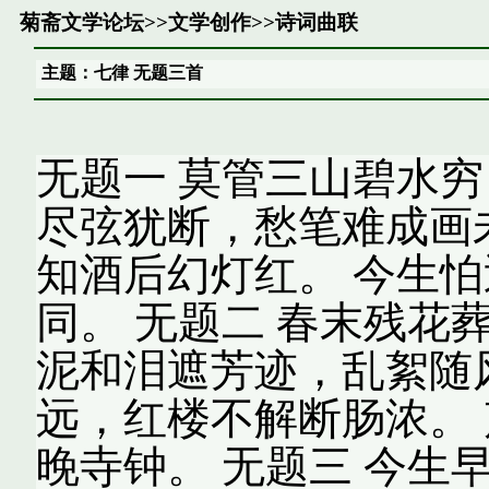
菊斋文学论坛
>>
文学创作
>>
诗词曲联
主题：七律 无题三首
无题一 莫管三山碧水穷
尽弦犹断，愁笔难成画
知酒后幻灯红。 今生
同。 无题二 春末残花
泥和泪遮芳迹，乱絮随
远，红楼不解断肠浓。
晚寺钟。 无题三 今生