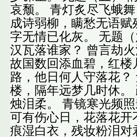
哀颓。 青灯炙尽飞蛾舞
成诗弱柳，瞒愁无语赋
字无情已化灰。 无题（
汉瓦落谁家？ 曾言劫
故国数回添血碧，红楼
路，他日何人守落花？ 
楼，隔年远梦几时休。
烛泪柔。 青镜寒光频照
可有伤心日，花落花开不
痕湿白衣，残妆粉泪对