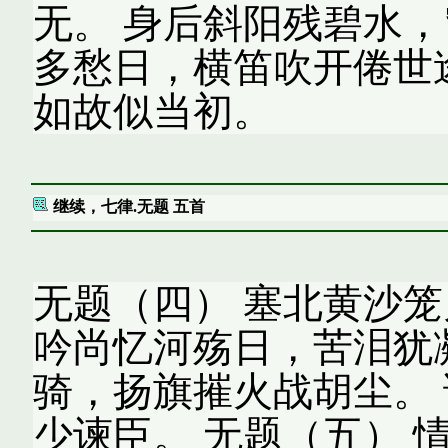
无。 身后斜阳残碧水，
多愁日，横笛吹开倦世
如故似当初。
继续，七律.无题 五首
无题（四） 塞北黄沙笼
吟尚忆河殇日，苦泪犹
骑，扬旗摧火战胡尘。
少谏臣。 无题（五） 