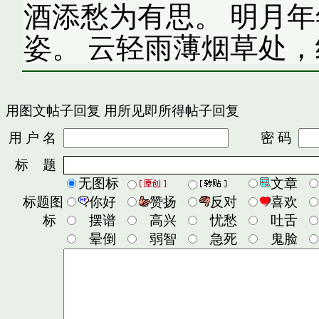
酒添愁为有思。 明月
姿。 云轻雨薄烟草处
用图文帖子回复
用所见即所得帖子回复
用 户 名
密 码
标 题
无图标
文章
标题图
你好
赞扬
反对
喜欢
标
摆谱
高兴
忧愁
吐舌
晕倒
弱智
急死
鬼脸