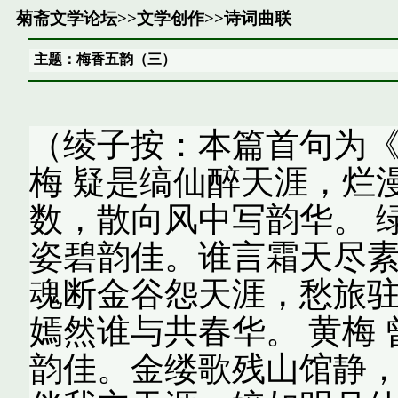
菊斋文学论坛
>>
文学创作
>>
诗词曲联
主题：梅香五韵（三）
（绫子按：本篇首句为《
梅 疑是缟仙醉天涯，烂
数，散向风中写韵华。 
姿碧韵佳。谁言霜天尽素
魂断金谷怨天涯，愁旅
嫣然谁与共春华。 黄梅
韵佳。金缕歌残山馆静，