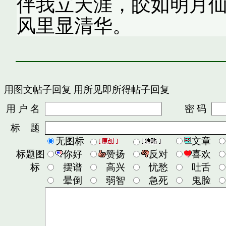
伴我立天涯，皎如明月
风里显清华。
用图文帖子回复
用所见即所得帖子回复
用 户 名
密 码
标 题
无图标
文章
标题图
你好
赞扬
反对
喜欢
标
摆谱
高兴
忧愁
吐舌
晕倒
弱智
急死
鬼脸