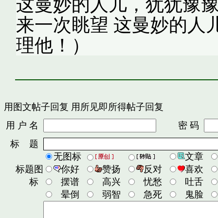
这曼妙的人儿，犹犹豫豫
来一次眺望 这曼妙的人
理他！）
用图文帖子回复
用所见即所得帖子回复
用 户 名
密 码
标 题
无图标
文章
标题图
你好
赞扬
反对
喜欢
标
摆谱
高兴
忧愁
吐舌
晕倒
弱智
急死
鬼脸