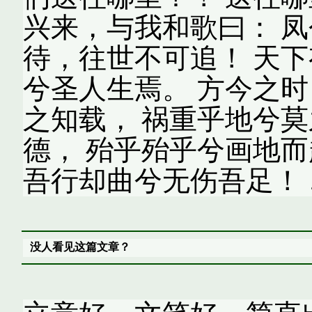
兴来，与我和歌曰： 凤
待，往世不可追！ 天下
兮圣人生焉。 方今之时
之知载， 祸重乎地兮莫
德， 殆乎殆乎兮画地而
吾行却曲兮无伤吾足！ 
没人看见这篇文章？