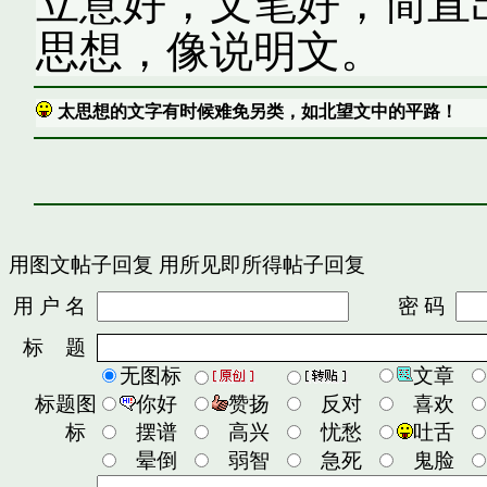
立意好，文笔好，简直
思想，像说明文。
太思想的文字有时候难免另类，如北望文中的平路！
用图文帖子回复
用所见即所得帖子回复
用 户 名
密 码
标 题
无图标
文章
标题图
你好
赞扬
反对
喜欢
标
摆谱
高兴
忧愁
吐舌
晕倒
弱智
急死
鬼脸