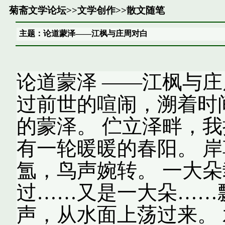
菊斋文学论坛
>>
文学创作
>>
散文随笔
主题：论道蒙泽——江枫与庄周对白
论道蒙泽 ——江枫与庄
过前世的喧闹，溯着时
的蒙泽。 伫立泽畔，
有一轮暖暖的春阳。 岸
氲，鸟声婉转。 一大
过……又是一大朵……
声，从水面上荡过来。 