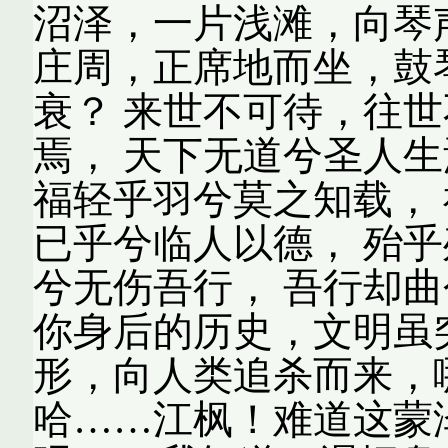
沼泽，一片浅滩，向琴
庄周，正席地而坐，鼓
衰？ 来世不可待，往世
焉， 天下无道兮圣人生
福轻乎羽兮莫之知载， 
已乎兮临人以德， 殆乎
兮无伤吾行， 吾行却曲
你身后的历史，文明虽
形，向人类追杀而来，哪
哈……江枫！难道这蒙