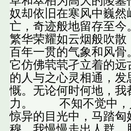
草和翠柏为高大的陵墓
奴却依旧在寒风中巍然
亡，奇迹般地留存至今
繁华荣耀如云烟般吹散
百年一贯的气象和风骨
它仿佛茕茕孑立着的远
的人与之心灵相通，发
慨。无论何时何地，我
力。 不知不觉中，
惊异的目光中，马踏匈
穆。我慢慢走出人群，