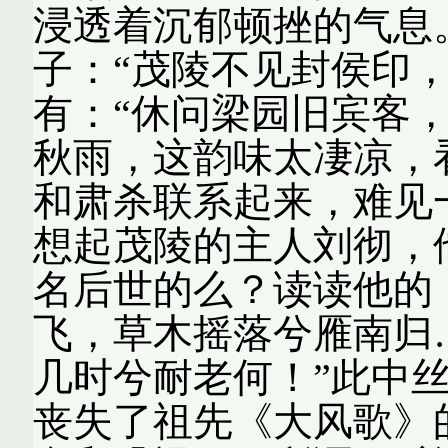
浸透着沉郁顿挫的气息
子：“茂陵不见封侯印
有：“休问梁园旧宾客
秋雨，这韵味太凄凉，
和肃杀联系起来，难见
想起茂陵的主人刘彻，
名后世的么？读读他的
飞，草木摇落兮雁南归
几时兮耐老何！”此中
丧失了祖先《大风歌》