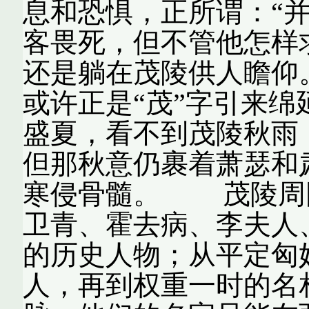
息和恐惧，正所谓：“
客畏死，但不管他怎样
还是躺在茂陵供人瞻仰
或许正是“茂”字引来
盛夏，看不到茂陵秋雨
但那秋意仍裹着萧瑟和
寒侵骨髓。 茂陵周
卫青、霍去病、李夫人
的历史人物；从平定匈
人，再到权重一时的名