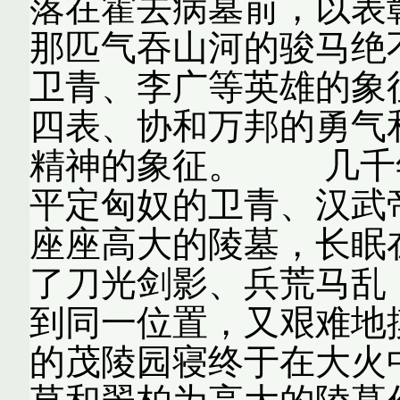
落在霍去病墓前，以表
那匹气吞山河的骏马绝
卫青、李广等英雄的象
四表、协和万邦的勇气
精神的象征。 几千
平定匈奴的卫青、汉武
座座高大的陵墓，长眠
了刀光剑影、兵荒马乱
到同一位置，又艰难地
的茂陵园寝终于在大火