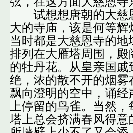
弦，在这方面大慈恩寺
试想想唐朝的大慈恩
大的寺庙，该是何等辉
当时都是大慈恩寺的地
排列在大雁塔周围，殿
的牡丹花。从皇亲国戚
绝，浓的散不开的烟雾
飘向澄明的空中，诵经
上停留的鸟雀。当然，
塔上总会挤满春风得意
所墙壁上少不了又会添