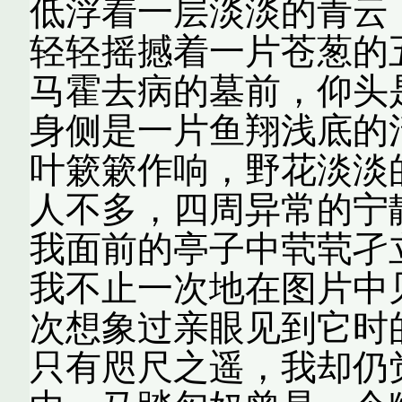
低浮着一层淡淡的青云
轻轻摇撼着一片苍葱的
马霍去病的墓前，仰头
身侧是一片鱼翔浅底的
叶簌簌作响，野花淡淡
人不多，四周异常的宁
我面前的亭子中茕茕
我不止一次地在图片中
次想象过亲眼见到它时
只有咫尺之遥，我却仍