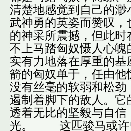
清楚地感觉到自己的
武神勇的英姿而赞叹，
的神采所震撼，但此时
不上马踏匈奴慑人心魄
实有力地落在厚重的基
箭的匈奴单于，任由他
没有丝毫的软弱和松劲
遏制着脚下的敌人。它
透着无比的坚毅与自信
光。 这匹骏马或许