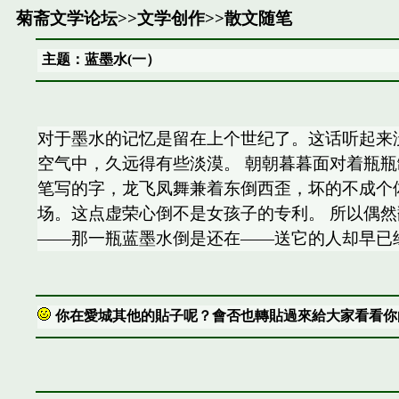
菊斋文学论坛
>>
文学创作
>>
散文随笔
主题：蓝墨水(一）
对于墨水的记忆是留在上个世纪了。这话听起来
空气中，久远得有些淡漠。 朝朝暮暮面对着瓶
笔写的字，龙飞凤舞兼着东倒西歪，坏的不成个
场。这点虚荣心倒不是女孩子的专利。 所以偶
——那一瓶蓝墨水倒是还在——送它的人却早已
你在愛城其他的貼子呢？會否也轉貼過來給大家看看你