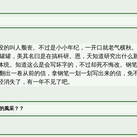
没的叫人颓丧。不过是小小年纪，一开口就老气横秋
瓶罐罐，美其名曰是在搞科研。恩，天知道研究出什么
体统。知道这么是会写坏字的，不过却死不悔改。钢
然翻出一卷从前的信，拿钢笔一划一划写出来的信，免
经消失了，有一年不见了吧。
的風采？？