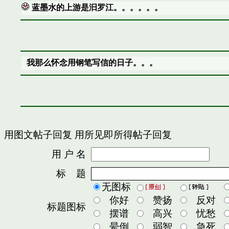
蓝墨水的上游是汩罗江。。。。。。
我那么怀念用钢笔写信的日子。。。
用图文帖子回复
用所见即所得帖子回复
用 户 名
密
标 题
无图标
你好
赞扬
反对
标题图标
摆谱
高兴
忧愁
晕倒
弱智
急死