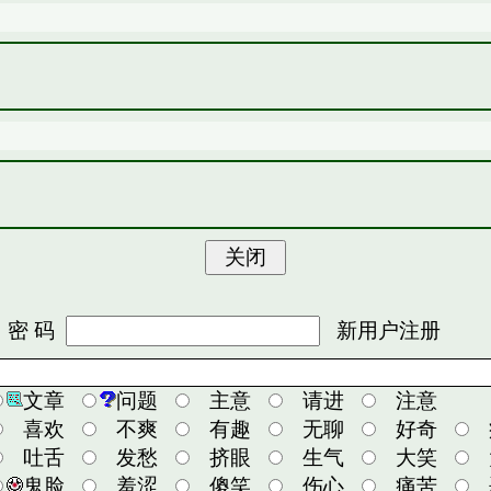
 码
新用户注册
文章
问题
主意
请进
注意
喜欢
不爽
有趣
无聊
好奇
吐舌
发愁
挤眼
生气
大笑
鬼脸
羞涩
傻笑
伤心
痛苦