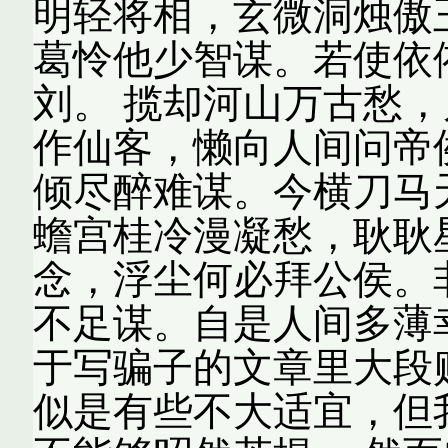
明轻将相，玄微洞烛傲
葛怜他少智谋。若使依
刘。 揽却河山万古愁
作仙客，懒向人间问帝
倾尽醉难谋。今横刀马
蟾宫桂冷漫凝愁，耿耿
念，浮尘何必拜公侯。
不足谋。自是人间多薄
于写骗子的文章里大段
似是有些不大适宜，但