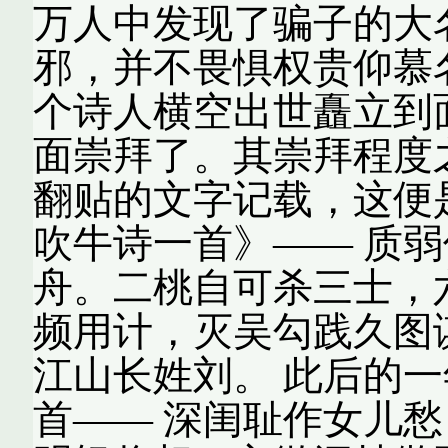
万人中发现了骗子的大
邪，并不畏惧权贵仰慕
个诗人横空出世矗立到
面崇拜了。其崇拜程度
翻贴的文字记载，这便
吹牛诗一首》—— 质
舟。二桃自可杀三士，
频用计，灭吴勾践久图
江山长姓刘。 此后的
首—— 深闺耻作女儿