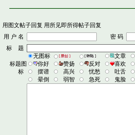
用图文帖子回复
用所见即所得帖子回复
用 户 名
密 码
标 题
无图标
文章
标题图
你好
赞扬
反对
喜欢
标
摆谱
高兴
忧愁
吐舌
晕倒
弱智
急死
鬼脸