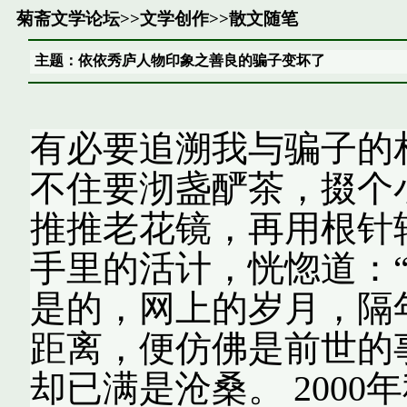
菊斋文学论坛
>>
文学创作
>>
散文随笔
主题：依依秀庐人物印象之善良的骗子变坏了
有必要追溯我与骗子的
不住要沏盏酽茶，掇个
推推老花镜，再用根针
手里的活计，恍惚道：
是的，网上的岁月，隔
距离，便仿佛是前世的
却已满是沧桑。 200