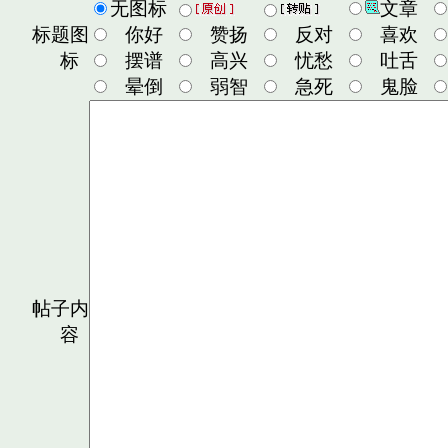
无图标
文章
标题图
你好
赞扬
反对
喜欢
标
摆谱
高兴
忧愁
吐舌
晕倒
弱智
急死
鬼脸
帖子内
容