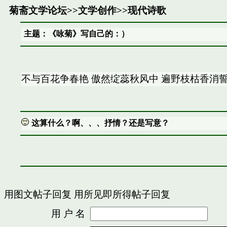
菊斋文学论坛
>>
文学创作
>>
现代诗歌
主题：《咏菊》写自己的：）
不与百花争春艳 傲然绽蕊秋风中 遍野枝枯香消誓
这算什么？啊、、、抒情？还是写意？
用图文帖子回复
用所见即所得帖子回复
用 户 名
密