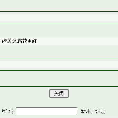
 绮蓠沐霜花更红
 码
新用户注册