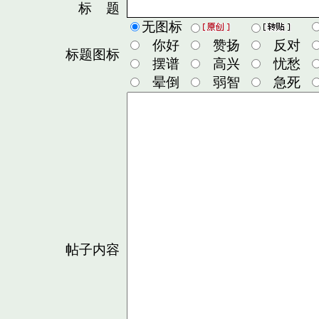
标 题
无图标
你好
赞扬
反对
标题图标
摆谱
高兴
忧愁
晕倒
弱智
急死
帖子内容