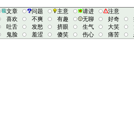
文章
问题
主意
请进
注意
喜欢
不爽
有趣
无聊
好奇
吐舌
发愁
挤眼
生气
大笑
鬼脸
羞涩
傻笑
伤心
痛苦