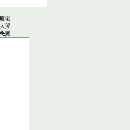
疲倦
大哭
恶魔