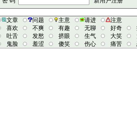
 码
新用户注册
文章
问题
主意
请进
注意
喜欢
不爽
有趣
无聊
好奇
吐舌
发愁
挤眼
生气
大笑
鬼脸
羞涩
傻笑
伤心
痛苦