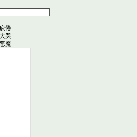
疲倦
大哭
恶魔