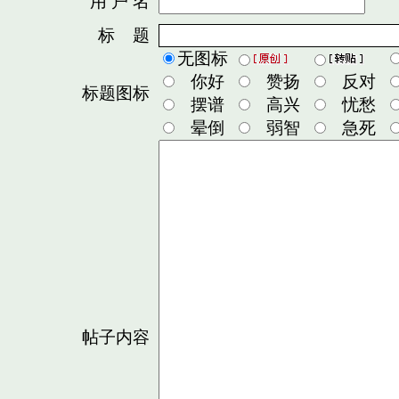
用 户 名
密
标 题
无图标
你好
赞扬
反对
标题图标
摆谱
高兴
忧愁
晕倒
弱智
急死
帖子内容