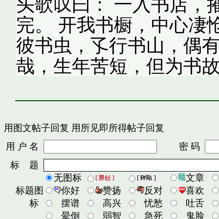
头歌叹曰： 一入书店，
完。 开我书橱，中心凄
彼书虫，孓行书山，偶有
哉，生年苦短，但为书
用图文帖子回复
用所见即所得帖子回复
用 户 名
密 码
标 题
无图标
文章
标题图
你好
赞扬
反对
喜欢
标
摆谱
高兴
忧愁
吐舌
晕倒
弱智
急死
鬼脸