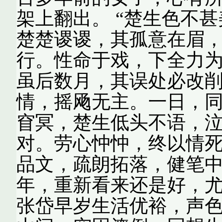
架上翻出。 “楚生色不
楚楚谡谡，其孤意在眉
行。性命于戏，下全力
虽后数月，其误处必改
情，摇飏无主。一日，
窅冥，楚生低头不语，
对。劳心忡忡，终以情死
品文，疏朗拓落，健笔
年，重新看来还是好，
张岱早岁生活优裕，声