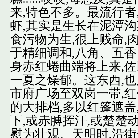
来,特色不多。最流行者
虾,其实是生长在泥潭沟
食污物为生,很上贱命,
于精细调和,八角、五香
身赤红蜷曲端将上来,佐
一夏之燥郁。这东西,也
市府广场至双岗一带,
的大排档,多以红篷遮盖
下,或赤膊挥汗,或楚楚动
慰为壮观。天明时,沿街