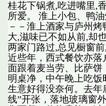
桂花下锅煮,吃进嘴里,
所爱。 淮上小包、鸭油
－－淮上酒家与庐州烤
大,滋味已不如从前,却
两家门路过,总见橱窗前
近些年，西式餐饮亦落
面跟着麦当劳、比萨饼
明桌净，中午晚上吃饭
生意好得没奈何。去年
线”开张，落地玻璃窗