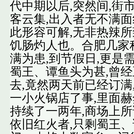
代中期以后,突然间,街
客云集,出入者无不满面
此形容可解,无非热辣所
饥肠灼人也。合肥几家
满为患,到节假日,更是
蜀王、谭鱼头为甚,曾经
去,竟然两天前已经订满
一小火锅店了事,里面赫
持续了一两年,商场上所
依旧红火者,只剩蜀王