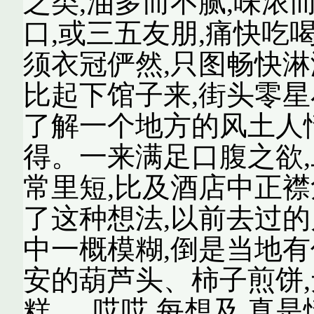
之类,油多而不腻,味浓
口,或三五友朋,痛快吃喝
须衣冠俨然,只图畅快淋
比起下馆子来,街头零星
了解一个地方的风土人情
得。一来满足口腹之欲,
常里短,比及酒店中正襟
了这种想法,以前去过的
中一概模糊,倒是当地有
安的葫芦头、柿子煎饼
糕......哎哎,每想及