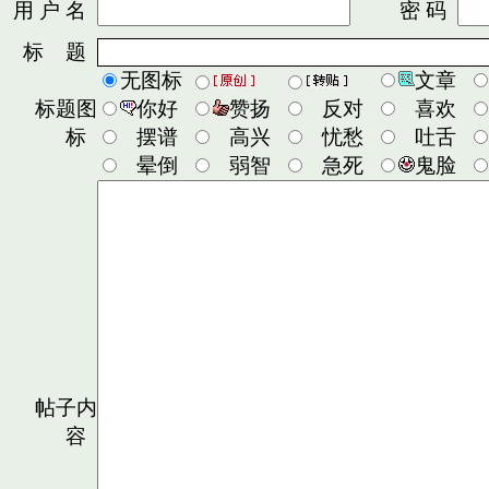
用 户 名
密 码
标 题
无图标
文章
标题图
你好
赞扬
反对
喜欢
标
摆谱
高兴
忧愁
吐舌
晕倒
弱智
急死
鬼脸
帖子内
容