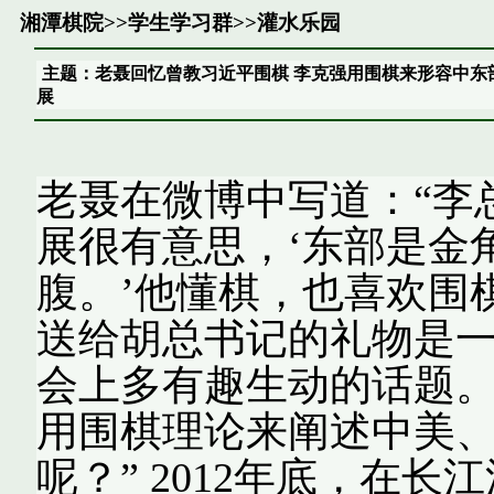
湘潭棋院
>>
学生学习群
>>
灌水乐园
主题：老聂回忆曾教习近平围棋 李克强用围棋来形容中东
展
老聂在微博中写道：“李
展很有意思，‘东部是金
腹。’他懂棋，也喜欢围
送给胡总书记的礼物是
会上多有趣生动的话题
用围棋理论来阐述中美
呢？” 2012年底，在