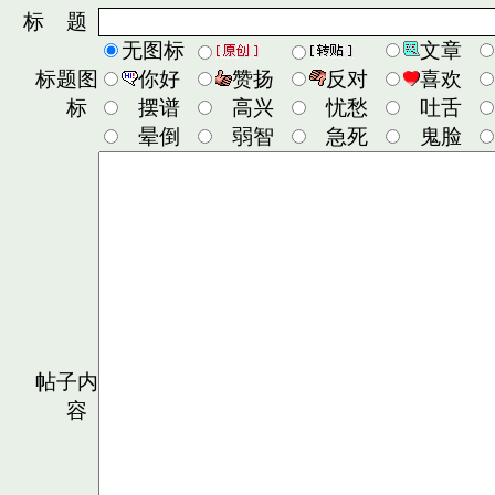
标 题
无图标
文章
标题图
你好
赞扬
反对
喜欢
标
摆谱
高兴
忧愁
吐舌
晕倒
弱智
急死
鬼脸
帖子内
容