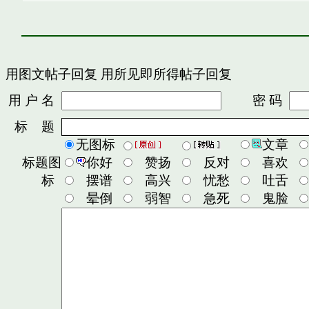
用图文帖子回复
用所见即所得帖子回复
用 户 名
密 码
标 题
无图标
文章
标题图
你好
赞扬
反对
喜欢
标
摆谱
高兴
忧愁
吐舌
晕倒
弱智
急死
鬼脸