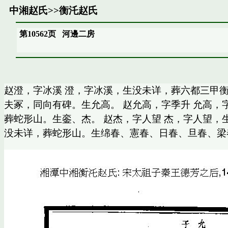
中湘赵氏
>>
衡汑赵氏
第10562页
河邊二房
赵澄，字冰溪 澄，字冰溪，生没未详，葬六都三甲
夫冢，同向有碑。生允高。 赵允高，字季升 允高，
葬蛇形山。生銮、杰。 赵杰，字人望 杰，字人望，
没未详，葬蛇形山。生绵春、憲春、日春、旦春、梁