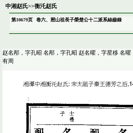
中湘赵氏
>>
衡汑赵氏
第10679页
卷六、厯山祖長子榮楚公十二派系絲齒錄
赵名邴，字孔昭 名邴，字孔昭 赵名曜，字星移 名曜
有周