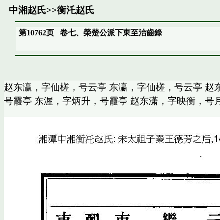
中湘赵氏
>>
衡汑赵氏
第10762页
卷七、榮楚公派下東至治齒錄
赵东瀛，字仙槎，号云亭 东瀛，字仙槎，号云亭 赵
号霞亭 东渥，字炳升，号霞亭 赵东潇，字映衡，号