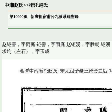
中湘赵氏
>>
衡汑赵氏
第10990页
新寰祖宿甫公九派系絲齒錄
赵钜霅，字雨庭 钜霅，字雨庭 赵钜湧，字胜朝 钜湧
求均（左石），字玉成