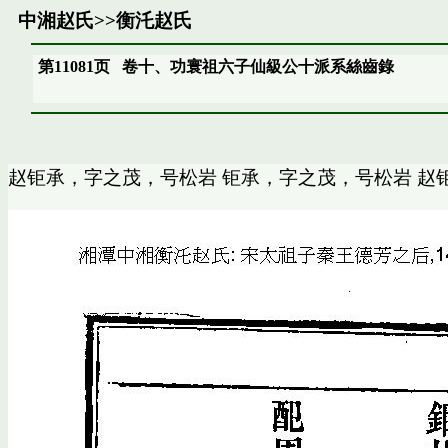
中湘赵氏
>>
衡汑赵氏
第11081页
卷十、功寰祖六子仙級公十派系絲齒錄
赵钜承，字之茂，号松岩 钜承，字之茂，号松岩 赵